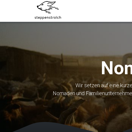
Zum Inhalt springen
Über uns
Socken
Nom
Wir setzen auf eine kurz
Nomaden und Familienunternehmen a