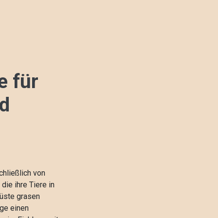
e für
d
hließlich von
ie ihre Tiere in
üste grasen
äge einen