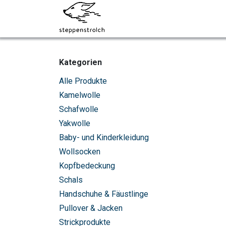
Zum Inhalt springen
Über uns
Socken
Kategorien
Alle Produkte
Kamelwolle
Schafwolle
Yakwolle
Baby- und Kinderkleidung
Wollsocken
Kopfbedeckung
Schals
Handschuhe & Fäustlinge
Pullover & Jacken
Strickprodukte