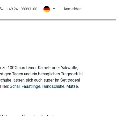
trickwolle
Kontakt
Hilfe
Anmelden
+49 241 98093100
 zu 100% aus feiner Kamel- oder Yakwolle,
stigen Tagen und ein behagliches Tragegefühl
schuhe lassen sich auch super im Set tragen!
ellen:
Schal
,
Fäustlinge
,
Handschuhe
,
Mütze
,