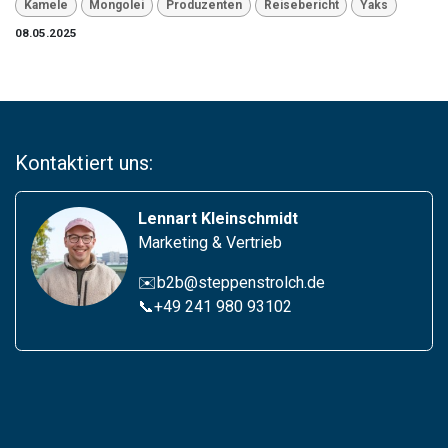
Kamele
Mongolei
Produzenten
Reisebericht
Yaks
08.05.2025
Kontaktiert uns:
Lennart Kleinschmidt
Marketing & Vertrieb
✉️b2b@steppenstrolch.de
📞
+49 241 980 93102