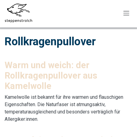
Zum Inhalt springen
Rollkragenpullover
Warm und weich: der
Rollkragenpullover aus
Kamelwolle
Kamelwolle ist bekannt für ihre warmen und flauschigen
Eigenschaften. Die Naturfaser ist atmungsaktiv,
temperaturausgleichend und besonders verträglich für
Allergiker:innen.