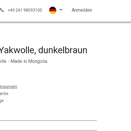
trickwolle
Kontakt
Hilfe
Anmelden
+49 241 98093100
Yakwolle, dunkelbraun
le - Made in Mongolia.
dingungen
antie
ge