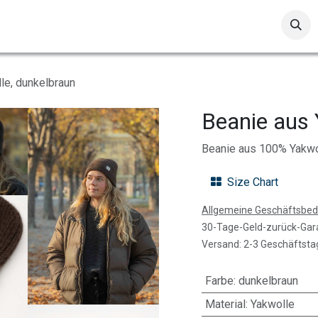
Pullover & Jacken
Accessoires
Verkaufs-Zubehör
S
le, dunkelbraun
Beanie aus 
Beanie aus 100% Yakwol
Size Chart
Allgemeine Geschäftsbe
30-Tage-Geld-zurück-Gar
Versand: 2-3 Geschäftsta
Farbe
:
dunkelbraun
Material
:
Yakwolle