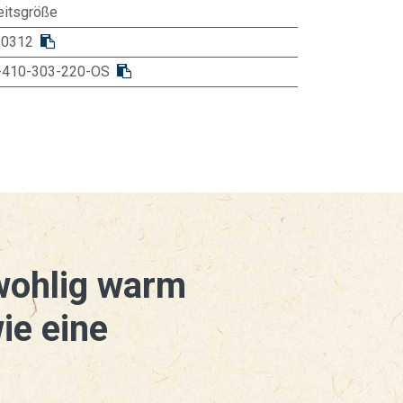
eitsgröße
10312
-410-303-220-OS
wohlig warm
ie eine