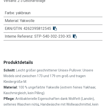
Versand: 2-3 Geschäftstage
Farbe
:
yakbraun
Material
:
Yakwolle
EAN/GTIN:
4262395812545
Interne Referenz:
STP-540-302-230-XS
Produktdetails
Schnitt
:
Leicht größer
geschnittener Unisex-Pullover
. Unsere
Models sind zwischen 173 und 179 cm groß und tragen
Kleidergröße M.
Material:
100 % ungefärbte Yakwolle (extrem feines Yakhaar,
Kaschmirgleich, kein Pilling).
Pflege:
Antibakterielle Eigenschaften dank Wollfett (Lanolin),
seltenes Waschen nötig,
Handwäsche mit Wollwaschmittel, kein