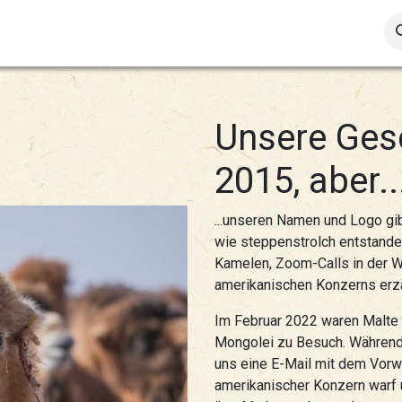
Socks
Sweaters & Jackets
Hats, Scarfs & Gloves
S
Unsere Ges
2015, aber..
...unseren Namen und Logo gib
wie steppenstrolch entstanden
Kamelen, Zoom-Calls in der W
amerikanischen Konzerns erz
Im Februar 2022 waren Malte 
Mongolei zu Besuch. Während 
uns eine E-Mail mit dem Vorwu
amerikanischer Konzern warf