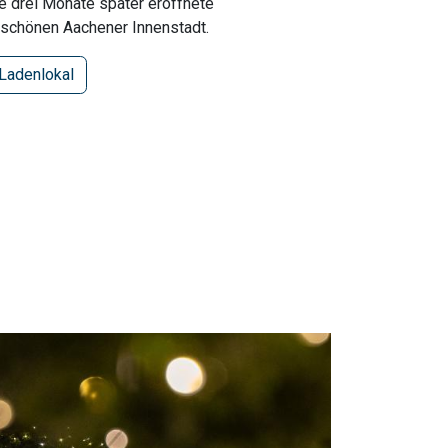
 drei Monate später eröffnete
rschönen Aachener Innenstadt.
Ladenlokal