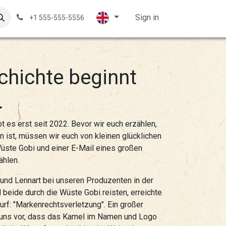
ales displays
Knitting Wool
Contact Us
Sign in
Customer su
+1 555-555-5556
chichte beginnt
.
t es erst seit 2022. Bevor wir euch erzählen,
 ist, müssen wir euch von kleinen glücklichen
üste Gobi und einer E-Mail eines großen
ählen.
und Lennart bei unseren Produzenten in der
beide durch die Wüste Gobi reisten, erreichte
rf: "Markenrechtsverletzung". Ein großer
 uns vor, dass das Kamel im Namen und Logo