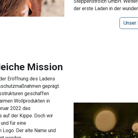
Steppenstrolch GmbH. Weitere
der erste Laden in der wunde
Unser 
eiche Mission
 der Eröffnung des Ladens
aschutzmaßnahmen geprägt.
strukturen geschaffen
armen Wollprodukten in
ebruar 2022 das
s auf der Kippe. Doch wir
und für eine
 Logo. Der alte Name und
igt werden.