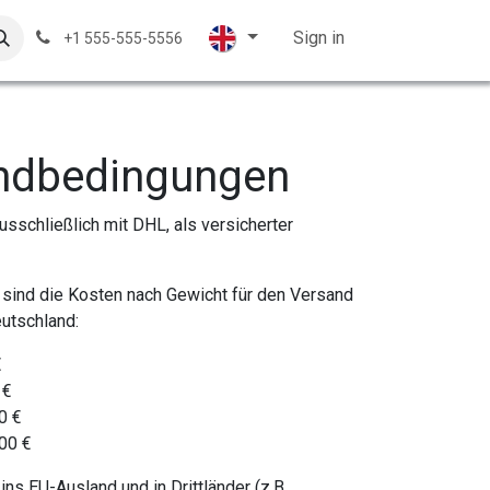
ales displays
Knitting Wool
Contact Us
Sign in
Customer su
+1 555-555-5556
ndbedingungen
sschließlich mit DHL, als versicherter
sind die Kosten nach Gewicht für den Versand
eutschland:
€
 €
0 €
,00 €
ins EU-Ausland und in Drittländer (z.B.