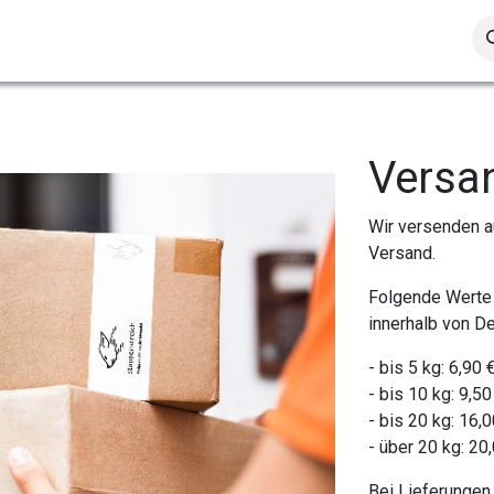
Socks
Sweaters & Jackets
Hats, Scarfs & Gloves
S
Versa
Wir versenden au
Versand.
Folgende Werte 
innerhalb von D
- bis 5 kg: 6,90 
- bis 10 kg: 9,50
- bis 20 kg: 16,0
- über 20 kg: 20
Bei Lieferungen 