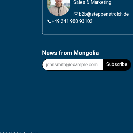
Sales & Marketing
✉️b2b@steppenstrolch.de
📞
+49 241 980 931
02
News from Mongolia
Subscribe