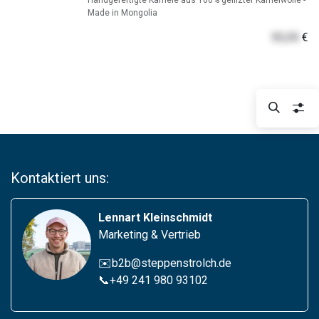
Handgefertigte Kamele aus 100% gefilzter Kamelwolle -
Made in Mongolia
55,55
€
Kontaktiert uns:
Lennart Kleinschmidt
Marketing & Vertrieb
✉️b2b@steppenstrolch.de
📞
+49 241 980 93102