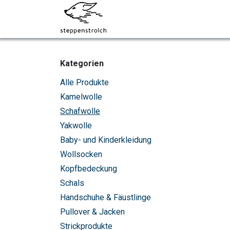
Zum Inhalt springen
Über uns
Socken
Kategorien
Alle Produkte
Kamelwolle
Schafwolle
Yakwolle
Baby- und Kinderkleidung
Wollsocken
Kopfbedeckung
Schals
Handschuhe & Fäustlinge
Pullover & Jacken
Strickprodukte